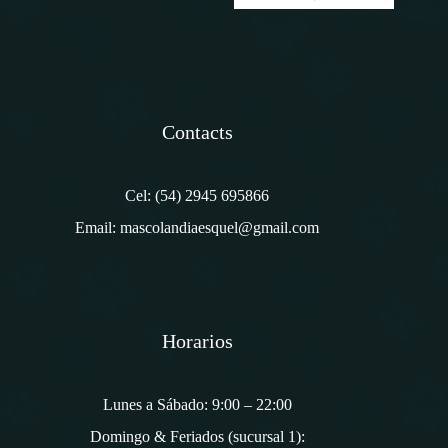
a
i
l
*
Contacts
Cel: (54) 2945 695866
Email: mascolandiaesquel@gmail.com
Horarios
Lunes a Sábado: 9:00 – 22:00
Domingo & Feriados (sucursal 1):