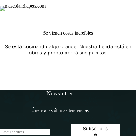
Skip
Saltar
to
al
Shopping
content
contenido
cart
Se vienen cosas increíbles
Se está cocinando algo grande. Nuestra tienda está en
obras y pronto abrirá sus puertas.
Newsletter
Únete a las últimas tendencias
Subscribirs
E
e
m