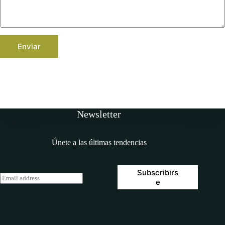
Enviar
Newsletter
Únete a las últimas tendencias
Subscribirs
E
e
m
a
i
l
*