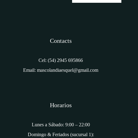
a
i
l
*
Contacts
Cel: (54) 2945 695866
Email: mascolandiaesquel@gmail.com
Horarios
Lunes a Sábado: 9:00 – 22:00
Domingo & Feriados (sucursal 1):