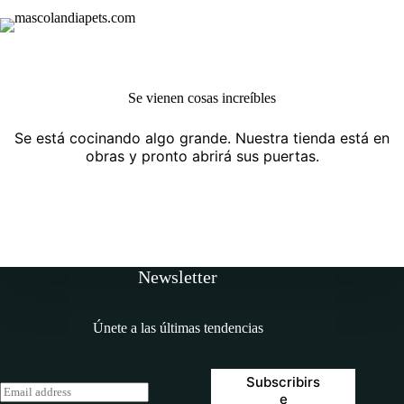
Skip
Saltar
to
al
Shopping
content
contenido
cart
Se vienen cosas increíbles
Se está cocinando algo grande. Nuestra tienda está en
obras y pronto abrirá sus puertas.
Newsletter
Únete a las últimas tendencias
Subscribirs
E
e
m